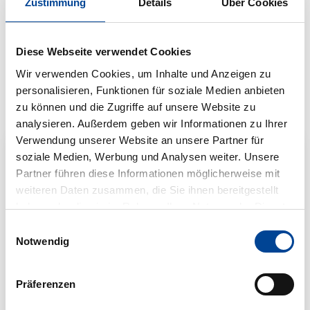
Zustimmung
Details
Über Cookies
Service-/Ticketverkaufstellen
Diese Webseite verwendet Cookies
Wir verwenden Cookies, um Inhalte und Anzeigen zu
personalisieren, Funktionen für soziale Medien anbieten
Freizeitverkehre
zu können und die Zugriffe auf unsere Website zu
analysieren. Außerdem geben wir Informationen zu Ihrer
Verwendung unserer Website an unsere Partner für
soziale Medien, Werbung und Analysen weiter. Unsere
Partner führen diese Informationen möglicherweise mit
weiteren Daten zusammen, die Sie ihnen bereitgestellt
haben oder die sie im Rahmen Ihrer Nutzung der Dienste
gesammelt haben.
Einwilligungsauswahl
Weitere Informationen finden Sie in unserer
Notwendig
Datenschutzerklärung
.
Präferenzen