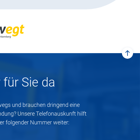
zum
für Sie da
rwegs und brauchen dringend eine
ndung? Unsere Telefonauskunft hilft
ter folgender Nummer weiter: