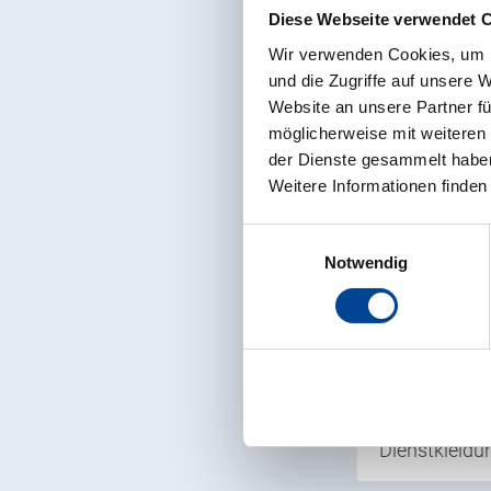
Vorteile
Diese Webseite verwendet 
Wir verwenden Cookies, um I
Tarifvertrag
und die Zugriffe auf unsere 
Website an unsere Partner fü
möglicherweise mit weiteren
Zusätzliche 
der Dienste gesammelt habe
Weitere Informationen finden
Unbefristete
Einwilligungsauswahl
Sicherer und 
Notwendig
Interessante
Arbeit an m
Dienstkleidun