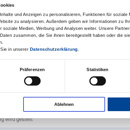
Cookies
nhalte und Anzeigen zu personalisieren, Funktionen für soziale
liche Vergütung
Website zu analysieren. Außerdem geben wir Informationen zu I
r soziale Medien, Werbung und Analysen weiter. Unsere Partner
 Daten zusammen, die Sie ihnen bereitgestellt haben oder die s
Altersversorgung und weitere soziale Leistungen
n.
 Sie in unserer
Datenschutzerklärung
.
 Anstellung
krisenfester Job
Präferenzen
Statistiken
r Arbeitsplatz in einem professionellen und motivierten W
odernem Fuhrpark
Ablehnen
g wird gestellt