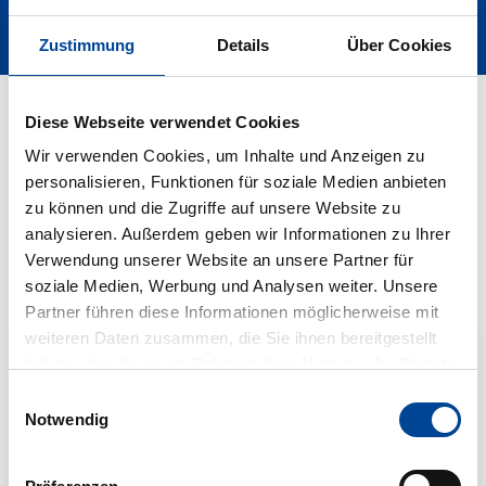
Zustimmung
Details
Über Cookies
Diese Webseite verwendet Cookies
Service-/Ticketverkaufstellen
Wir verwenden Cookies, um Inhalte und Anzeigen zu
personalisieren, Funktionen für soziale Medien anbieten
zu können und die Zugriffe auf unsere Website zu
analysieren. Außerdem geben wir Informationen zu Ihrer
Verwendung unserer Website an unsere Partner für
Freizeitverkehre
soziale Medien, Werbung und Analysen weiter. Unsere
Partner führen diese Informationen möglicherweise mit
weiteren Daten zusammen, die Sie ihnen bereitgestellt
haben oder die sie im Rahmen Ihrer Nutzung der Dienste
gesammelt haben.
Einwilligungsauswahl
Weitere Informationen finden Sie in unserer
Notwendig
Datenschutzerklärung
.