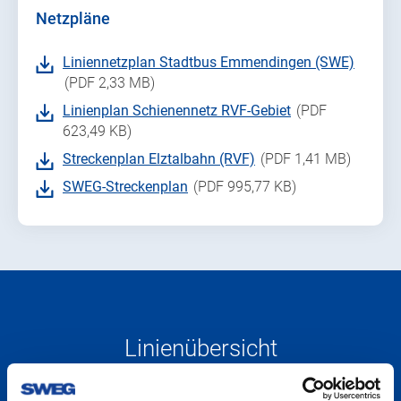
Netzpläne
Liniennetzplan Stadtbus Emmendingen (SWE)
(PDF 2,33 MB)
Linienplan Schienennetz RVF-Gebiet
(PDF
623,49 KB)
Streckenplan Elztalbahn (RVF)
(PDF 1,41 MB)
SWEG-Streckenplan
(PDF 995,77 KB)
Linienübersicht