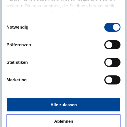
Zusätzliche Altersversorgung
weiteren Daten zusammen, die Sie ihnen bereitgestellt
haben oder die sie im Rahmen Ihrer Nutzung der Dienste
Krisensichere Branche
gesammelt haben.
Einwilligungsauswahl
Weitere Informationen finden Sie in unserer
Notwendig
Datenschutzerklärung
.
Als Landesgesellschaft in enger Verbindung mit
dem Land Baden-Württemberg
Präferenzen
Mobiles Arbeiten (je nach Tätigkeitsbereich)
Statistiken
Gleitzeit bzw. planbare und familienfreundliche
Arbeitszeiten
Marketing
Job-Bike (vergünstigtes Fahrrad-Leasing)
Alle zulassen
Mitarbeiterangebote
Ablehnen
Gesundheitszuschuss