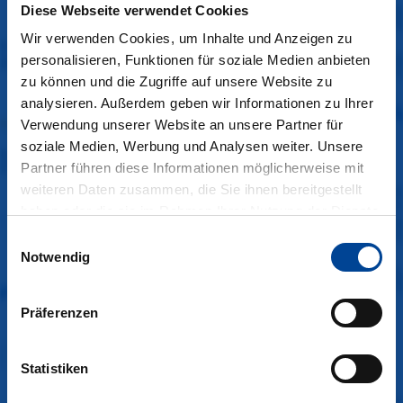
Diese Webseite verwendet Cookies
Zudem informieren wir Sie über aktuelle
Verkehrsmeldungen in Ihrer Region.
Wir verwenden Cookies, um Inhalte und Anzeigen zu
personalisieren, Funktionen für soziale Medien anbieten
zu können und die Zugriffe auf unsere Website zu
Lörrach/
Markgräflerland
analysieren. Außerdem geben wir Informationen zu Ihrer
Verwendung unserer Website an unsere Partner für
Kaiserstuhl/
Freiburg
soziale Medien, Werbung und Analysen weiter. Unsere
Ortenau
Partner führen diese Informationen möglicherweise mit
weiteren Daten zusammen, die Sie ihnen bereitgestellt
Karlsruhe/
Rastatt/
Pforzheim
haben oder die sie im Rahmen Ihrer Nutzung der Dienste
Rhein-Neckar
gesammelt haben.
Einwilligungsauswahl
Weitere Informationen finden Sie in unserer
Notwendig
Hohenlohe/
Main-Tauber
Datenschutzerklärung
.
Ulm/
Ostalb
Präferenzen
Zollernalb/Tübingen
Schwarzwald/
Baar/
Heuberg
Statistiken
Nordschwarzwald/
Heckengäu