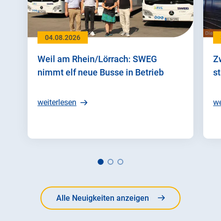
04.08.2026
Weil am Rhein/Lörrach: SWEG
Z
nimmt elf neue Busse in Betrieb
st
weiterlesen
we
Alle Neuigkeiten anzeigen
Alle Neuigkeiten anzeigen