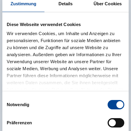
GmbH)
Zustimmung
Details
Über Cookies
Verkehrsbetrieb Weil am Rhein-Lörrach
Diese Webseite verwendet Cookies
(SWEG Bus GmbH)
Wir verwenden Cookies, um Inhalte und Anzeigen zu
personalisieren, Funktionen für soziale Medien anbieten
Verkehrsbetrieb Hohenzollerische
zu können und die Zugriffe auf unsere Website zu
Landesbahn (SWEG Bus GmbH)
analysieren. Außerdem geben wir Informationen zu Ihrer
Verwendung unserer Website an unsere Partner für
soziale Medien, Werbung und Analysen weiter. Unsere
SWEG Bus Tübingen GmbH
Partner führen diese Informationen möglicherweise mit
weiteren Daten zusammen, die Sie ihnen bereitgestellt
SWEG Bus Schwetzingen GmbH
haben oder die sie im Rahmen Ihrer Nutzung der Dienste
gesammelt haben.
Einwilligungsauswahl
Weitere Informationen finden Sie in unserer
Notwendig
SWEG Bus Karlsruhe GmbH
Datenschutzerklärung
.
Präferenzen
SWEG Bus Pforzheim GmbH