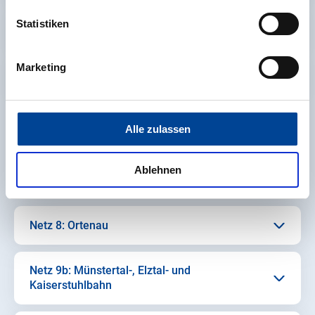
Statistiken
SWEG Bus Rheinmünster GmbH
Marketing
Nahverkehr Mittelbaden-Walz GmbH
Alle zulassen
Standorte Bahn
Ablehnen
Netz 8: Ortenau
Netz 9b: Münstertal-, Elztal- und
Kaiserstuhlbahn