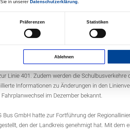
 Sie in unserer
Datenschutzerklärung
.
Regionalbuslinien im Ortenaukreis bis Mitte Dezemb
tenaukreises läuft bis Mitte Dezember 2026. Der W
Präferenzen
Statistiken
ft die Linienbündel „Lahr Umland“, „Kehl Süd“ und „
e ist die sogenannte Vorabbekanntmachung des Orte
ahrplanangebot entspricht. Einige Änderungen erge
nie R2 (Ichenheim – Offenburg) zur Linie 302, die L
Ablehnen
6, die Linie R9 (Offenburg – Schutterwald – Höfen) z
zur Linie 401. Zudem werden die Schulbusverkehre 
taillierte Informationen zu Änderungen in den Linienv
m Fahrplanwechsel im Dezember bekannt.
 Bus GmbH hatte zur Fortführung der Regionallinie
gestellt, den der Landkreis genehmigt hat. Mit dem e