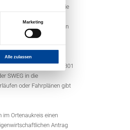
er 2036 weiterbetreiben. Die
eiterbetrieb vom 13.
Marketing
Kehl Nord“. Basis der neuen
naukreises, welche
ben sich jedoch bei den
inie 106 im Abschnitt
Alle zulassen
ur Linie 309 und die Linie 301
der SWEG in die
erläufen oder Fahrplänen gibt
n im Ortenaukreis einen
igenwirtschaftlichen Antrag