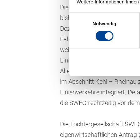
Weitere Informationen finden
Die SWEG wird ihre aktuellen 
Einwilligungsauswahl
bisherige Genehmigung des Or
Notwendig
Dezember 2026 bis 2036 betrif
Fahrpläne und Linienverläuf
weitestgehend dem heutigen F
Liniennummern. So wird die Li
Altenheim – Kehl zur Linie 30
im Abschnitt Kehl – Rheinau 
Linienverkehre integriert. De
die SWEG rechtzeitig vor de
Die Tochtergesellschaft SWEG
eigenwirtschaftlichen Antrag 