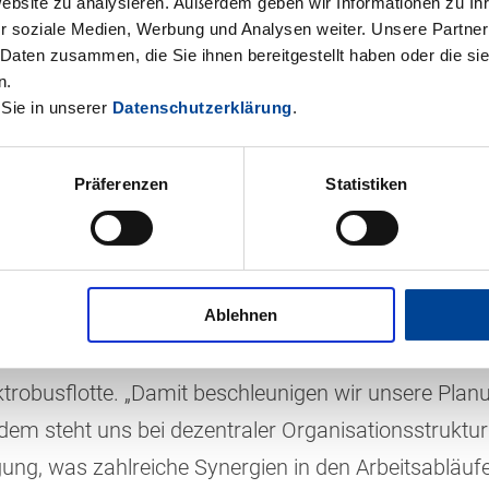
Website zu analysieren. Außerdem geben wir Informationen zu I
r soziale Medien, Werbung und Analysen weiter. Unsere Partner
 Daten zusammen, die Sie ihnen bereitgestellt haben oder die s
n.
verkehrs-GmbH (SWEG) hat gemeinsam mit der IVU 
 Sie in unserer
Datenschutzerklärung
.
, in Lahr die Einführung der Betriebsplanungssoft
Mit der voll integrierten und innovativen Softwarelös
Präferenzen
Statistiken
odernsten Verkehrsunternehmen in Baden-Württember
bo. „Sie bildet die Grundlage für künftige Innovati
robusse“, ergänzt Grabo. Nach der Implementierung 
Ablehnen
Geschäftsbereich Busverkehr gesteuert werden. Daz
nerstellung, Fahrzeug-Umlaufplanerstellung, Person
robusflotte. „Damit beschleunigen wir unsere Plan
dem steht uns bei dezentraler Organisationsstruktur
ung, was zahlreiche Synergien in den Arbeitsabläufe