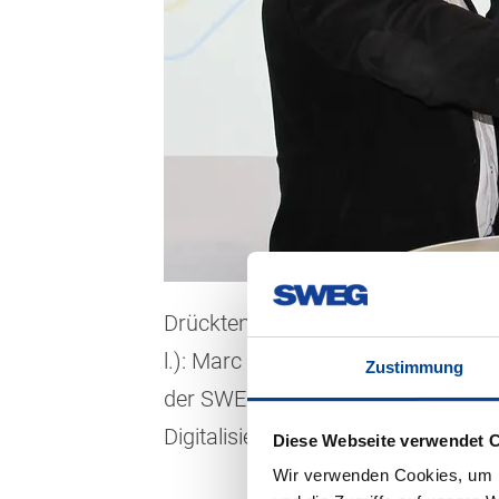
Drückten den symbolischen Startkn
l.): Marc Schaffert (Geschäftsführ
Zustimmung
der SWEG), SWEG-Geschäftsführer 
Digitalisierung/ITCS/Vertriebstechn
Diese Webseite verwendet 
Wir verwenden Cookies, um I