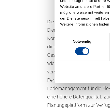
und die Zugriffe auf unsere 
Website an unsere Partner fü
möglicherweise mit weiteren
der Dienste gesammelt habe
Die Südwestdeutsche Landes
Weitere Informationen finden
Dienstag, 19. September 2023
Einwilligungsauswahl
Konzern offiziell begonnen. „
Notwendig
digitaler Ebene eines der m
Geschäftsführer Dr. Thilo Gra
wie Echtzeit-Daten und Elekt
verschiedenste Prozesse im 
Personaldisposition, Fahrpla
Lademanagement für die Elekt
eine höhere Datenqualität. Zu
Planungsplattform zur Verfüg