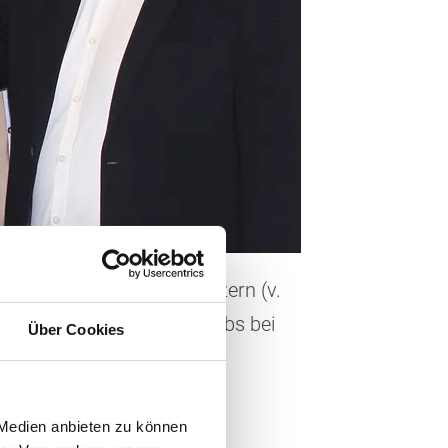
re IVU.plan im SWEG-Konzern (v.
gert (Leiter des Busbetriebs bei
Über Cookies
WEG-Stabsbereichs
 Medien anbieten zu können