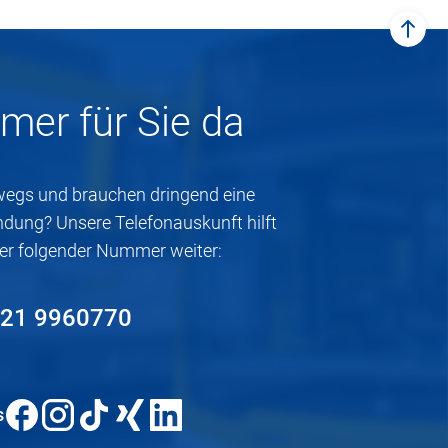
zum
mer für Sie da
rwegs und brauchen dringend eine
ndung? Unsere Telefonauskunft hilft
ter folgender Nummer weiter:
21 9960770
s