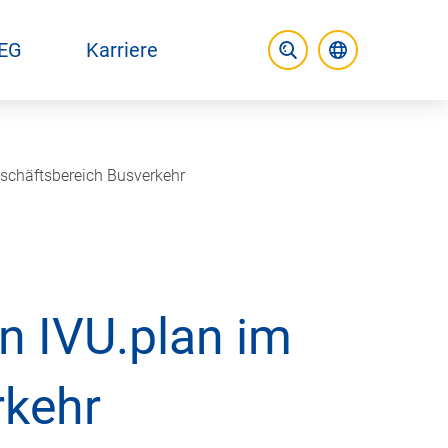
EG
Karriere
Aktuelle Spr
Suche öffnen
eschäftsbereich Busverkehr
on IVU.plan im
rkehr