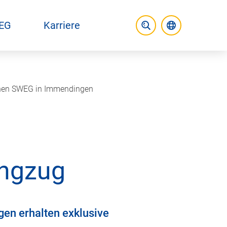
EG
Karriere
Aktuelle Spr
Suche öffnen
uchen SWEG in Immendingen
ingzug
gen erhalten exklusive