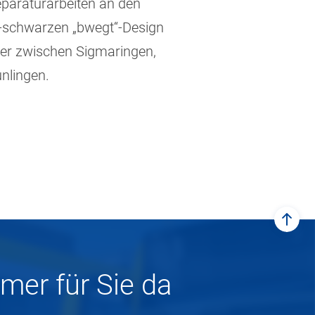
eparaturarbeiten an den
ß-schwarzen „bwegt“-Design
ter zwischen Sigmaringen,
nlingen.
zum
mer für Sie da