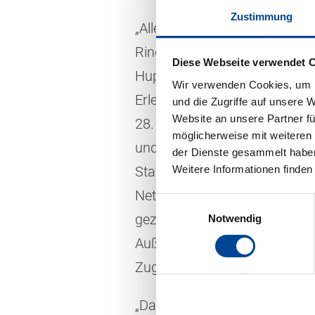
Zustimmung
„Alle anschnallen, bitte!“ Ha
Ringzug-RegioShuttles und d
Diese Webseite verwendet 
Hupen und Bremsen erlebt er a
Wir verwenden Cookies, um I
Erlebnis, das Hamid und seine
und die Zugriffe auf unsere 
Website an unsere Partner fü
28. November 2025, hatten. G
möglicherweise mit weiteren
und Michael Hepting sowie F
der Dienste gesammelt habe
Weitere Informationen finden
Standort in Immendingen zu G
Netzleiter Mirco Köhler und 
Einwilligungsauswahl
gezeigt, wo die Waschanlage
Notwendig
Außengelände durften sich di
Zug auf dem nichtöffentliche
„Das war eine riesengroße Fr