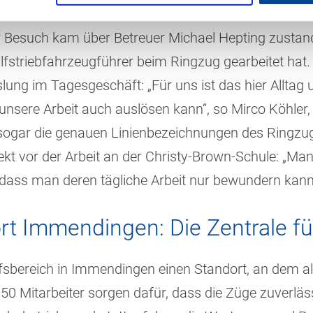
 die Kulissen war sehr interessant und es hat die Sch
er Besuch kam über Betreuer Michael Hepting zustan
ilfstriebfahrzeugführer beim Ringzug gearbeitet ha
lung im Tagesgeschäft: „Für uns ist das hier Alltag 
 unsere Arbeit auch auslösen kann“, so Mirco Köhler
r sogar die genauen Linienbezeichnungen des Ringz
kt vor der Arbeit an der Christy-Brown-Schule: „Man
 dass man deren tägliche Arbeit nur bewundern kan
t Immendingen: Die Zentrale fü
sbereich in Immendingen einen Standort, an dem al
0 Mitarbeiter sorgen dafür, dass die Züge zuverläs