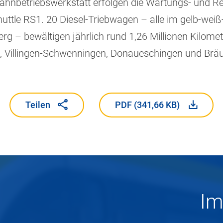
 Bahnbetriebswerkstatt erfolgen die Wartungs- und R
ttle RS1. 20 Diesel-Triebwagen – alle im gelb-wei
 – bewältigen jährlich rund 1,26 Millionen Kilome
il, Villingen-Schwenningen, Donaueschingen und Bräu
Teilen
PDF (341,66 KB)
Teilen
PDF (341,66 KB)
Im