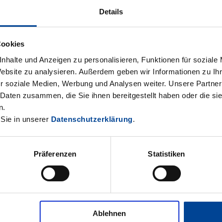
Details
mid lächelt verschmitzt. Der 15-Jährige steht im Führ
arf eine Durchsage über das Bordmikrofon an die 
Cookies
us allernächster Nähe mit. Was für ein Gefühl! Es wa
nhalte und Anzeigen zu personalisieren, Funktionen für soziale
 vier Mitschüler der 9. Klasse aus der Christy-Brown
Website zu analysieren. Außerdem geben wir Informationen zu I
r soziale Medien, Werbung und Analysen weiter. Unsere Partner
emeinsam mit ihrer Klassenlehrerin Lisa Schneider,
 Daten zusammen, die Sie ihnen bereitgestellt haben oder die s
SJler Eren Engin unternahmen sie einen Schulausf
n.
 Sie in unserer
Datenschutzerklärung
.
ast. Die Schüler mit körperlicher und geistiger B
SWEG-Lehrtriebfahrzeugführer Andreas Hamernik zun
 kurz in Betrieb genommen und Öl im Zug nachgefül
Präferenzen
Statistiken
e Schüler am manuellen Stellen einer Weiche auspr
n Betriebsgelände mitfahren.
Ablehnen
eude für uns“, sagte Klassenlehrerin Lisa Schneider