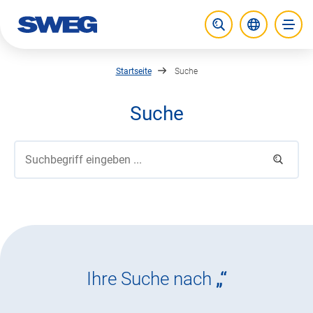
zurück zur Startseite
Aktuelle S
Suche öffnen
Haupt
Startseite
Suche
Suche
Suche
Suchen
Ihre Suche nach