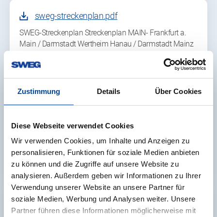
sweg-streckenplan.pdf
SWEG-Streckenplan Streckenplan MAIN- Frankfurt a.
Main / Darmstadt Wertheim Hanau / Darmstadt Mainz
MA Mannheim ODENWALD- RHEIN- Berolzheim
Boxberg Bad Mergentheim Bobstadt Schwabhausen…
Zustimmung
Details
Über Cookies
SWEG betreibt Regionalbuslinien im Ortenaukreis
weiter
Diese Webseite verwendet Cookies
Die SWEG wird ihre aktuellen Regionalbuslinien im
Wir verwenden Cookies, um Inhalte und Anzeigen zu
Ortenaukreis bis Mitte Dezember 2036 weiterbetreiben.
personalisieren, Funktionen für soziale Medien anbieten
Die bisherige Genehmigung des Ortenaukreises läuft bis
zu können und die Zugriffe auf unsere Website zu
Mitte Dezember 2026. Der…
analysieren. Außerdem geben wir Informationen zu Ihrer
Verwendung unserer Website an unsere Partner für
soziale Medien, Werbung und Analysen weiter. Unsere
Linie City 8 ab 01.07.2026
Partner führen diese Informationen möglicherweise mit